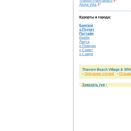
Thavorn Palm Beach
4*
Aloha Villa
3*
Курорты и города:
Бангкок
о.Пхукет
Паттайя
Краби
Ланта
о.Пханган
о.Самет
о.Самуи
Thavorn Beach Village & SPA
Описание отелей
Отзывы
Заказать тур