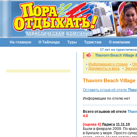
На главную
О Тайланде
Туры
Туристам
О компании
17 лет на туристичес
Thavorn Beach Village 
Информация о стране
Оп
Документы и виза
Экскур
Thavorn Beach Villag
Оставить отзыв об отеле
Thav
Информации по отелю нет
Всего отзывов об отеле
Thavo
4.0
[оценка 4]
Лариса 11.11.10
Были в феврале 2009. По красо
в бунгало у моря. Просто суп