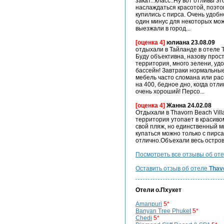
закат...класс..Ну вот отливы 
наслаждаться красотой, поэтом
купились с пирса. Очень удобно
один минус для некоторых мож
выезжали в город...
[оценка 4]
юлиана 23.08.09
отдыхали в Тайланде в отеле T
Буду объективна, назову прос
территория, много зелени, удо
бассейн! Завтраки нормальные,
мебель часто сломана или рас
на 400, бедное дно, когда отлив
очень хороший! Персо...
[оценка 4]
Жанна 24.02.08
Отдыхали в Thavorn Beach Vill
территория утопает в красиво
свой пляж, но единственный ми
купаться можно только с пирса 
отлично.Объехали весь остров,
Посмотреть все отзывы об от
Оставить отзыв об отеле
Thav
Отели
о.Пхукет
Amanpuri
5*
Banyan Tree Phuket
5*
Chedi
5*