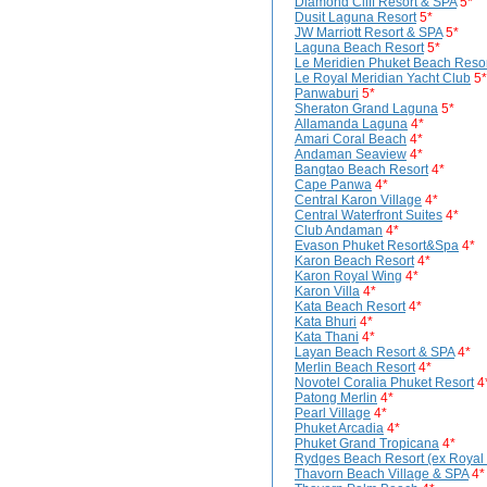
Diamond Cliff Resort & SPA
5*
Dusit Laguna Resort
5*
JW Marriott Resort & SPA
5*
Laguna Beach Resort
5*
Le Meridien Phuket Beach Reso
Le Royal Meridian Yacht Club
5*
Panwaburi
5*
Sheraton Grand Laguna
5*
Allamanda Laguna
4*
Amari Coral Beach
4*
Andaman Seaview
4*
Bangtao Beach Resort
4*
Cape Panwa
4*
Central Karon Village
4*
Central Waterfront Suites
4*
Club Andaman
4*
Evason Phuket Resort&Spa
4*
Karon Beach Resort
4*
Karon Royal Wing
4*
Karon Villa
4*
Kata Beach Resort
4*
Kata Bhuri
4*
Kata Thani
4*
Layan Beach Resort & SPA
4*
Merlin Beach Resort
4*
Novotel Coralia Phuket Resort
4
Patong Merlin
4*
Pearl Village
4*
Phuket Arcadia
4*
Phuket Grand Tropicana
4*
Rydges Beach Resort (ex Royal 
Thavorn Beach Village & SPA
4*