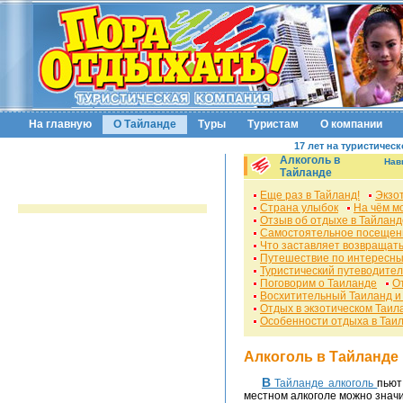
На главную
О Тайланде
Туры
Туристам
О компании
17 лет на туристичес
Алкоголь в
Нав
Тайланде
Еще раз в Тайланд!
Экзо
Страна улыбок
На чём м
Отзыв об отдыхе в Тайланд
Самостоятельное посещен
Что заставляет возвращать
Путешествие по интересны
Туристический путеводител
Поговорим о Таиланде
О
Восхитительный Таиланд и
Отдых в экзотическом Таил
Особенности отдыха в Таи
Алкоголь в Тайланде
В Тайланде алкоголь
пьют
местном алкоголе можно значит