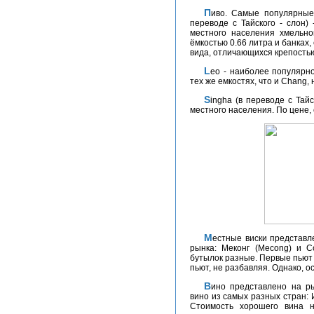
Пиво. Самые популярные местные марки: Chang, Singha, Leo. Chang (в
переводе с Тайского - слон)
местного населения хмельно
ёмкостью 0.66 литра и банках,
вида, отличающихся крепостью:
Leo - наиболее популярное среди местного населения пиво. Продаётся в
тех же емкостях, что и Chang, 
Singha (в переводе с Тайского - Лев) - более популярен у туристов, чем у
местного населения. По цене, 
Местные виски представлены двумя марками, забравшими большую часть
рынка: Меконг (Mecong) и С
бутылок разные. Первые пьют 
пьют, не разбавляя. Однако, ос
Вино представлено на рынке импортными марками. Сюда поставляется
вино из самых разных стран: 
Стоимость хорошего вина 