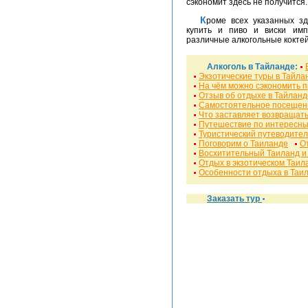
сэкономит здесь не получится.
Кроме всех указанных з
купить и пиво и виски импо
различные алкогольные коктей
Алкоголь в Тайланде:
Экзотические туры в Тайла
На чём можно сэкономить п
Отзыв об отдыхе в Тайланд
Самостоятельное посещен
Что заставляет возвращать
Путешествие по интересны
Туристический путеводител
Поговорим о Таиланде
О
Восхитительный Таиланд и
Отдых в экзотическом Таил
Особенности отдыха в Таи
Заказать тур